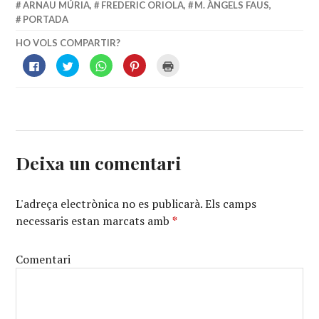
ARNAU MÚRIA
,
FREDERIC ORIOLA
,
M. ÀNGELS FAUS
,
PORTADA
HO VOLS COMPARTIR?
CLICK
FEU
CLICK
FEU
FEU
TO
CLIC
TO
CLIC
CLIC
SHARE
PER
SHARE
PER
PER
ON
COMPARTIR
ON
COMPARTIR
IMPRIMIR
FACEBOOK
AL
WHATSAPP
A
(OPENS
(OPENS
TWITTER
(OPENS
PINTEREST
IN
IN
(OPENS
IN
(OPENS
NEW
NEW
IN
NEW
IN
WINDOW)
WINDOW)
NEW
WINDOW)
NEW
WINDOW)
WINDOW)
Deixa un comentari
L'adreça electrònica no es publicarà.
Els camps
necessaris estan marcats amb
*
Comentari