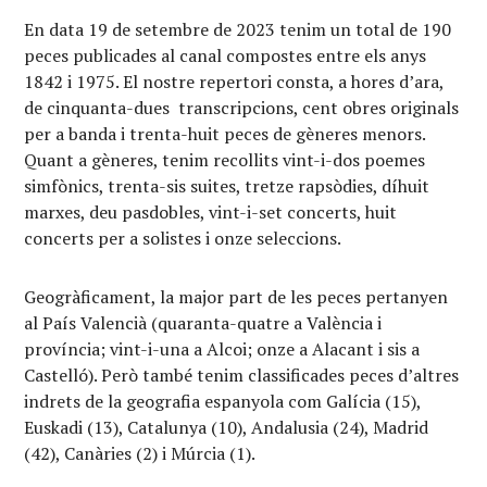
En data 19 de setembre de 2023 tenim un total de 190
peces publicades al canal compostes entre els anys
1842 i 1975. El nostre repertori consta, a hores d’ara,
de cinquanta-dues transcripcions, cent obres originals
per a banda i trenta-huit peces de gèneres menors.
Quant a gèneres, tenim recollits vint-i-dos poemes
simfònics, trenta-sis suites, tretze rapsòdies, díhuit
marxes, deu pasdobles, vint-i-set concerts, huit
concerts per a solistes i onze seleccions.
Geogràficament, la major part de les peces pertanyen
al País Valencià (quaranta-quatre a València i
província; vint-i-una a Alcoi; onze a Alacant i sis a
Castelló). Però també tenim classificades peces d’altres
indrets de la geografia espanyola com Galícia (15),
Euskadi (13), Catalunya (10), Andalusia (24), Madrid
(42), Canàries (2) i Múrcia (1).