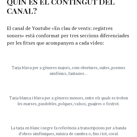
QUIN ÉS EL CONTINGUT DEL
CANAL?
El canal de Youtube «En clau de vents: registres
sonors» està conformat per tres seccions diferenciades
per les fitxes que acompanyen a cada vídeo:
Tarja blava per a gèneres majors, com obertures, suites, poemes
simfònics, fantasies…
Tarja blanca i blava per a gèneres menors, entre els quals es troben
les marxes, pasdobles, polques, valsos, guajires o foxtrot.
La tarja en blanc i negre fa referència a transcripcions per a banda
d’obres simfòniques, música de cambra o, fins i tot, coral.