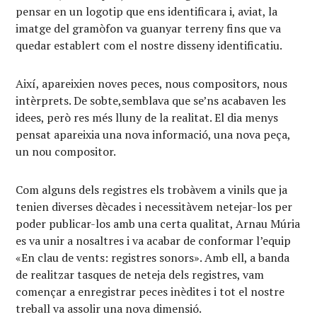
pensar en un logotip que ens identificara i, aviat, la
imatge del gramòfon va guanyar terreny fins que va
quedar establert com el nostre disseny identificatiu.
Així, apareixien noves peces, nous compositors, nous
intèrprets. De sobte,semblava que se’ns acabaven les
idees, però res més lluny de la realitat. El dia menys
pensat apareixia una nova informació, una nova peça,
un nou compositor.
Com alguns dels registres els trobàvem a vinils que ja
tenien diverses dècades i necessitàvem netejar-los per
poder publicar-los amb una certa qualitat, Arnau Múria
es va unir a nosaltres i va acabar de conformar l’equip
«En clau de vents: registres sonors». Amb ell, a banda
de realitzar tasques de neteja dels registres, vam
començar a enregistrar peces inèdites i tot el nostre
treball va assolir una nova dimensió.