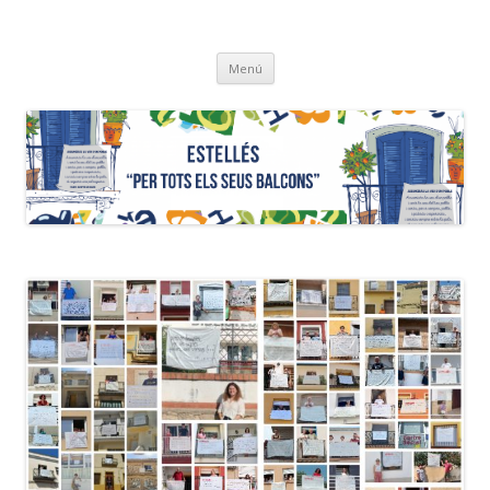
ESTELLÉS
"…per tots els seus balcons"
Vés
Menú
al
contingut