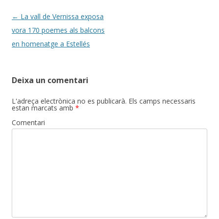
Navegació
←
La vall de Vernissa exposa
per
vora 170 poemes als balcons
les
en homenatge a Estellés
entrades
Deixa un comentari
L'adreça electrònica no es publicarà.
Els camps necessaris
estan marcats amb
*
Comentari