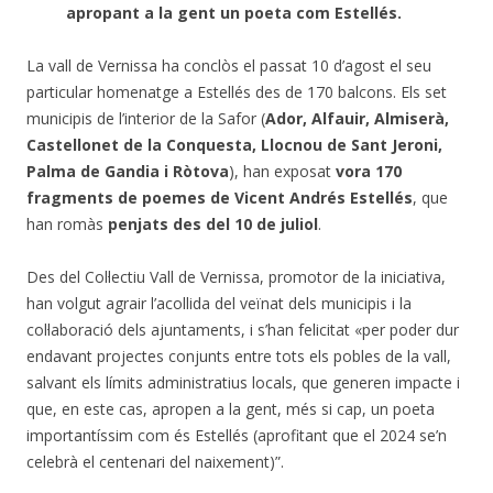
apropant a la gent un poeta com Estellés.
La vall de Vernissa ha conclòs el passat 10 d’agost el seu
particular homenatge a Estellés des de 170 balcons. Els set
municipis de l’interior de la Safor (
Ador, Alfauir, Almiserà,
Castellonet de la Conquesta, Llocnou de Sant Jeroni,
Palma de Gandia i Ròtova
), han exposat
vora 170
fragments de poemes de Vicent Andrés Estellés
, que
han romàs
penjats des del 10 de juliol
.
Des del Col·lectiu Vall de Vernissa, promotor de la iniciativa,
han volgut agrair l’acollida del veïnat dels municipis i la
col·laboració dels ajuntaments, i s’han felicitat «per poder dur
endavant projectes conjunts entre tots els pobles de la vall,
salvant els límits administratius locals, que generen impacte i
que, en este cas, apropen a la gent, més si cap, un poeta
importantíssim com és Estellés (aprofitant que el 2024 se’n
celebrà el centenari del naixement)”.