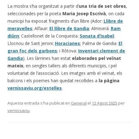
La mostra s’ha organitzat a partir d’
una tria de set obres
,
seleccionades per la poeta
Maria Josep Escrivà
, on cada
municipi ha exposat fragments d’un llibre (Ador:
Llibre de
meravelles
; Alfauir:
El llibre de Gandia
; Almiserà:
Ram
diürn
; Castellonet de la Conquesta:
Sonata d’Isabel
;
Llocnou de Sant Jeroni:
Horacianes
; Palma de Gandia:
El
gran foc dels garbons
; i Ròtova:
Inventari clement de
Gandia
). Les làmines han estat
elaborades pel veïnat
mateix
, en sengles tallers als diferents municipis, i pel
voluntariat de l’associació. Les imatges amb el veïnat, els
balcons i els poemes han quedat recollides a
la pàgina
vernissaviu.org/estelles
.
Aquesta entrada s'ha publicat en
General
el
12 Agost 2025
per
vernissaviu
.