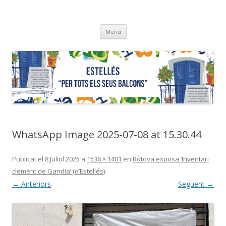
ESTELLÉS
"…per tots els seus balcons"
Vés
Menú
al
contingut
WhatsApp Image 2025-07-08 at 15.30.44
Publicat el
8 Juliol 2025
a
1536 × 1401
en
Ròtova exposa ‘Inventari
clement de Gandia’ (d’Estellés)
.
← Anteriors
Següent →