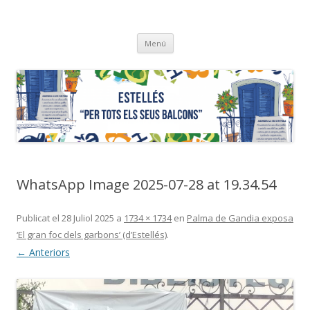
ESTELLÉS
"…per tots els seus balcons"
Vés
Menú
al
contingut
WhatsApp Image 2025-07-28 at 19.34.54
Publicat el
28 Juliol 2025
a
1734 × 1734
en
Palma de Gandia exposa
‘El gran foc dels garbons’ (d’Estellés)
.
← Anteriors