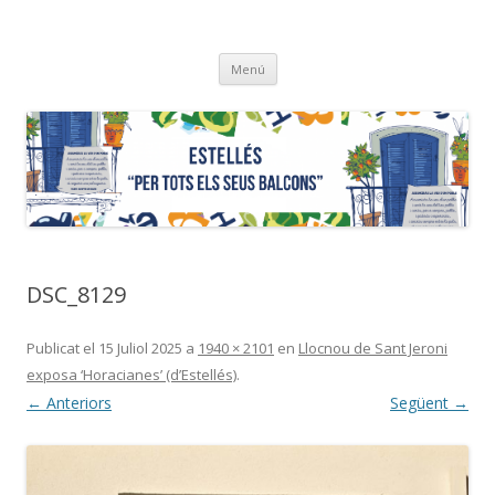
ESTELLÉS
"…per tots els seus balcons"
Vés
Menú
al
contingut
DSC_8129
Publicat el
15 Juliol 2025
a
1940 × 2101
en
Llocnou de Sant Jeroni
exposa ‘Horacianes’ (d’Estellés)
.
← Anteriors
Següent →