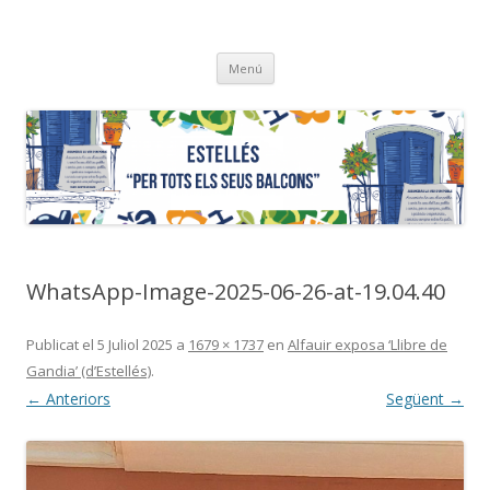
ESTELLÉS
"…per tots els seus balcons"
Vés
Menú
al
contingut
WhatsApp-Image-2025-06-26-at-19.04.40
Publicat el
5 Juliol 2025
a
1679 × 1737
en
Alfauir exposa ‘Llibre de
Gandia’ (d’Estellés)
.
← Anteriors
Següent →